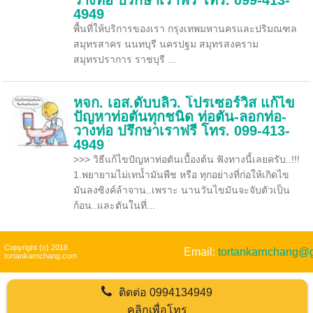
วางท่อ ปรึกษาเราฟรี โทร. 099-413-
4949
พื้นที่ให้บริการของเรา กรุงเทพมหานครและปริมณฑล
สมุทรสาคร นนทบุรี นครปฐม สมุทรสงคราม
สมุทรปราการ ราชบุรี ...
หจก. เอส.ดับบลิว. โปรเซอร์วิส แก้ไข
ปัญหาท่อตันทุกชนิด ท่อตัน-ลอกท่อ-
วางท่อ ปรึกษาเราฟรี โทร. 099-413-
4949
>>> วิธีแก้ไขปัญหาท่อตันเบื้องต้น ฟังทางนี้เลยครับ..!!!
1.พยายามไม่เทน้ำมันพืช หรือ ทุกอย่างที่ก่อให้เกิดไข
มันลงซิงค์ล้าจาน..เพราะ นานวันไขมันจะจับตัวเป็น
ก้อน..และตันในที่...
Copyright (c) 2018
Email:
tortankarnchang@
tortankarnchang.com
ติดต่อ
0994134949
คลิกเพื่อโทร