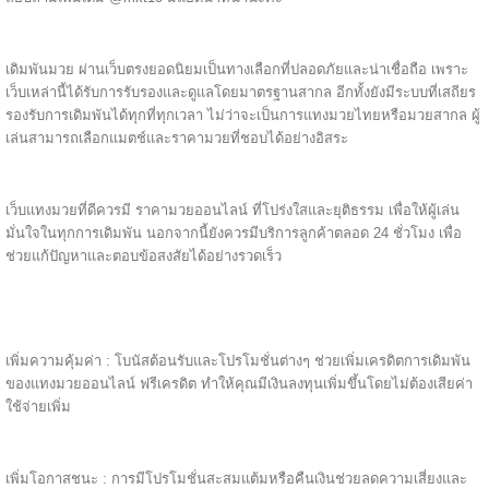
เดิมพันมวย ผ่านเว็บตรงยอดนิยมเป็นทางเลือกที่ปลอดภัยและน่าเชื่อถือ เพราะ
เว็บเหล่านี้ได้รับการรับรองและดูแลโดยมาตรฐานสากล อีกทั้งยังมีระบบที่เสถียร
รองรับการเดิมพันได้ทุกที่ทุกเวลา ไม่ว่าจะเป็นการแทงมวยไทยหรือมวยสากล ผู้
เล่นสามารถเลือกแมตช์และราคามวยที่ชอบได้อย่างอิสระ
เว็บแทงมวยที่ดีควรมี ราคามวยออนไลน์ ที่โปร่งใสและยุติธรรม เพื่อให้ผู้เล่น
มั่นใจในทุกการเดิมพัน นอกจากนี้ยังควรมีบริการลูกค้าตลอด 24 ชั่วโมง เพื่อ
ช่วยแก้ปัญหาและตอบข้อสงสัยได้อย่างรวดเร็ว
เพิ่มความคุ้มค่า : โบนัสต้อนรับและโปรโมชั่นต่างๆ ช่วยเพิ่มเครดิตการเดิมพัน
ของแทงมวยออนไลน์ ฟรีเครดิต ทำให้คุณมีเงินลงทุนเพิ่มขึ้นโดยไม่ต้องเสียค่า
ใช้จ่ายเพิ่ม
เพิ่มโอกาสชนะ : การมีโปรโมชั่นสะสมแต้มหรือคืนเงินช่วยลดความเสี่ยงและ