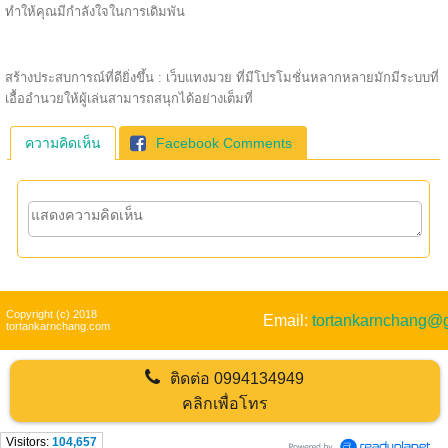
ทำให้คุณมีกำลังใจในการเดิมพัน
สร้างประสบการณ์ที่ดียิ่งขึ้น : เว็บแทงมวย ที่มีโปรโมชั่นหลากหลายมักมีระบบที่
เอื้ออำนวยให้ผู้เล่นสามารถสนุกได้อย่างเต็มที่
ความคิดเห็น
Facebook Comments
Copyright (c) 2018
Email:
tortankarnchang@
tortankarnchang.com
ติดต่อ
0994134949
คลิกเพื่อโทร
Visitors:
104,657