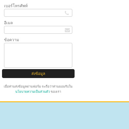
เบอร์โทรศัพท์
อีเมล
ข้อความ
เมื่อท่านส่งข้อมูลผ่านฟอร์ม จะถือว่าท่านยอมรับใน
นโยบายความเป็นส่วนตัว
ของเรา
Copyright (c) 2018
Email:
tortankarnchang@
tortankarnchang.com
Visitors:
104,607