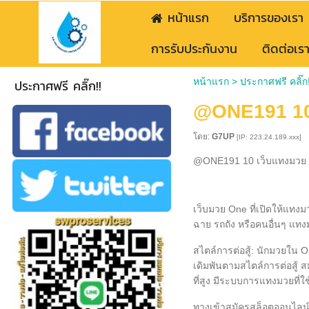
หน้าแรก
บริการของเรา
การรับประกันงาน
ติดต่อเร
หน้าแรก
>
ประกาศฟรี คลิ๊ก!
ประกาศฟรี คลิ๊ก!!
@ONE191 10 เว
โดย:
G7UP
[IP: 223.24.189.xxx]
@ONE191 10 เว็บแทงมวย ONE 
เว็บมวย One ที่เปิดให้แทง
ฉาย รถถัง หรือคนอื่นๆ แทง
สไตล์การต่อสู้: นักมวยใน 
เดิมพันตามสไตล์การต่อสู้
ที่สูง มีระบบการแทงมวยที่
ทางเข้าสมัครสล็อตออนไลน์