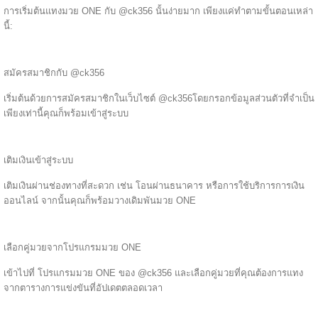
การเริ่มต้นแทงมวย ONE กับ @ck356 นั้นง่ายมาก เพียงแค่ทำตามขั้นตอนเหล่า
นี้:
สมัครสมาชิกกับ @ck356
เริ่มต้นด้วยการสมัครสมาชิกในเว็บไซต์ @ck356โดยกรอกข้อมูลส่วนตัวที่จำเป็น
เพียงเท่านี้คุณก็พร้อมเข้าสู่ระบบ
เติมเงินเข้าสู่ระบบ
เติมเงินผ่านช่องทางที่สะดวก เช่น โอนผ่านธนาคาร หรือการใช้บริการการเงิน
ออนไลน์ จากนั้นคุณก็พร้อมวางเดิมพันมวย ONE
เลือกคู่มวยจากโปรแกรมมวย ONE
เข้าไปที่ โปรแกรมมวย ONE ของ @ck356 และเลือกคู่มวยที่คุณต้องการแทง
จากตารางการแข่งขันที่อัปเดตตลอดเวลา