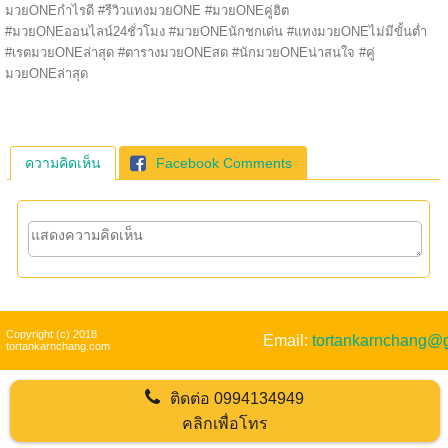
มวยONEกำไรดี #รีวิวแทงมวยONE #มวยONEคู่ฮิต
#มวยONEออนไลน์24ชั่วโมง #มวยONEนักชกเด่น #แทงมวยONEไม่มีขั้นต่ำ
#เรตมวยONEล่าสุด #ตารางมวยONEสด #นักมวยONEน่าสนใจ #คู่
มวยONEล่าสุด
ความคิดเห็น
Facebook Comments
Copyright (c) 2018
Email:
tortankarnchang@
tortankarnchang.com
ติดต่อ
0994134949
คลิกเพื่อโทร