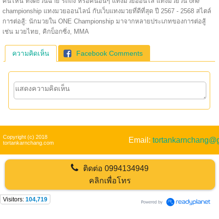
คนไหน ทั้งตะวันฉาย รถถัง หรือคนอื่นๆ แทงมวยออนไล์ แทงมวยวัน one
championship แทงมวยออนไลน์ กับเว็บแทงมวยที่ดีที่สุด ปี 2567 - 2568 สไตล์
การต่อสู้: นักมวยใน ONE Championship มาจากหลายประเภทของการต่อสู้
เช่น มวยไทย, คิกบ็อกซิ่ง, MMA
ความคิดเห็น
Facebook Comments
Copyright (c) 2018
Email:
tortankarnchang@
tortankarnchang.com
ติดต่อ
0994134949
คลิกเพื่อโทร
Visitors:
104,719