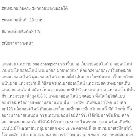
❣️แทงมวยเว็บตรง ❣️ฝากถอนระบบออโต้
❣️แทงมวยขั้นต่ำ 10 บาท
❣️มวยสเต็ปเริ่มตัน2-12ตู่
❣️เปิดราคาล่วงหน้า
แทงมวย แทงมวย one championship เว็บมวย เว็บมวยออนไลน์ มวยออนไลน์
เว็บมวยไทยออนไลน์ มวยพักยก มวยพักยก24 พักยก24 พักยก77 เว็บแทงมวย
แทงมวยออนไลน์ ดูมวยออนไลน์ มวยสเต็ป เล่นมวย เว็บพนันมวย เว็บมวยไทย
พนันมวย แทงมวยวันนี้ วิธีสมัครเล่นมวยออนไลน์ แทงมวยสด แทงมวยสเต็ป
เล่นมวยออนไลน์ สมัครเว็บมวย แทงมวยBKFC แทงมวยสากล แทงมวยไม่มีขั้น
ต่ำ แทงมวยค่าน้ำสูง 0.8 % แทงมวยออนไลน์ ยกต่อยก ทั้งในเว็บไซต์แบบ
ออนไลน์ หรือการแทงตามสนามมวยนั้น tiger126 เดิมพันมวยไทย มวยพัก
ยก126 สล็อตออนไลน์ กับสุดยอดเว็บมวยที่มาแรงที่สุดในตอนนี้ มีกำไรเพิ่มขึ้น
อย่างมากมายแน่นอน การแทงมวยออนไลน์ทำกำไรได้เพิ่มมากขึ้นด้วย หาก
อยากแทงมวยออนไลน์ให้ได้กำไรมาก ครบยก ไม่ครบยก ดูมวยพร้อมเดิมพัน
แบบไม่มีโฆษณาขั้น กลุ่มมวยสุด exclusive ตุลาคมนี้ ณ สนามมวยเวทีลุมพินี
โดยจะมีการถ่ายทอดสดผ่านรายการ fairtex มวยคุ่ 5 ของการถ่ายทอดสด มวย