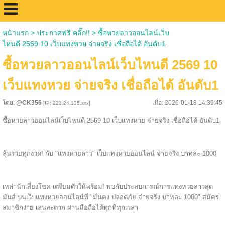
หน้าแรก
>
ประกาศฟรี คลิ๊ก!!
>
ซื้อหวยลาวออนไลน์เว็บ
ไหนดี 2569 10 เว็บแทงหวย จ่ายจริง เชื่อถือได้ อันดับ1
ซื้อหวยลาวออนไลน์เว็บไหนดี 2569 10
เว็บแทงหวย จ่ายจริง เชื่อถือได้ อันดับ1
โดย:
@CK356
เมื่อ: 2026-01-18 14:39:45
[IP: 223.24.135.xxx]
ซื้อหวยลาวออนไลน์เว็บไหนดี 2569 10 เว็บแทงหวย จ่ายจริง เชื่อถือได้ อันดับ1
ลุ้นรวยทุกงวด! กับ "แทงหวยลาว" เว็บแทงหวยออนไลน์ จ่ายจริง บาทละ 1000
เหล่านักเสี่ยงโชค เตรียมตัวให้พร้อม! พบกับประสบการณ์การแทงหวยลาวสุด
มันส์ บนเว็บแทงหวยออนไลน์ที่ "มั่นคง ปลอดภัย จ่ายจริง บาทละ 1000" สมัคร
สมาชิกง่าย เล่นสะดวก ผ่านมือถือได้ทุกที่ทุกเวลา