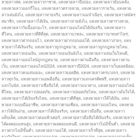
หวยลาวสด, แทงหวยลาวกาชาด, แทงหวยลาวปิงปอง, แทงหวยลาวย้อนหลัง,
แทงหวยลาวออกกี่โมง, แทงหวยลาวตรวจหวย, แทงหวยลาวรายวัน, แทงหวย
ลาวเล่นยังไง, แทงหวยลาวจ่ายจริง, แทงหวยลาวแม่จำเนียร, แทงหวยลาวสมัคร
สมาชิก, แทงหวยลาวได้เงิน, แทงหวยลาวจ่ายยังไง, แทงหวยลาวตารางหวย,
แทงหวยลาววันนี้ออกอะไร, แทงหวยลาวออนไลน์ได้เงินจริง, แทงหวยลาว
ที่ไหน, แทงหวยลาวที่ดีที่สุด, แทงหวยลาวบาทละ, แทงหวยลาวบาทเท่าไหร่,
แทงหวยลาวฝากถอนไว, แทงหวยลาวฝากถอนออโต้, แทงหวยลาวง่ายๆ, แทง
หวยลาวได้เงินจริง, แทงหวยลาวถูกกฎหมาย, แทงหวยลาวถูกกฎหมายไหม,
แทงหวยลาวถอนเงิน, แทงหวยลาวถอนเงินยังไง, แทงหวยลาวเล่นเว็บไหนดี,
แทงหวยลาวออนไลน์ถูกกฎหมาย, แทงหวยลาวผ่านมือถือ, แทงหวยลาวผ่าน
เว็บ, แทงหวยลาวออนไลน์2024, แทงหวยลาวปี2024, แทงหวยลาวเว็บยอดนิยม,
แทงหวยลาวคนเล่นเยอะ, แทงหวยลาวยอดฮิต, แทงหวยลาวครบวงจร, แทงหวย
ลาวทุกวัน, แทงหวยลาวแอพมือถือ, แทงหวยลาวแจกเครดิตฟรี, แทงหวยลาว
แจกโบนัส, แทงหวยลาวเชื่อถือได้, แทงหวยลาวแนวทาง, แทงหวยลาวออนไลน์
ดีไหม, แทงหวยลาวปลอดภัย, แทงหวยลาวปลอดภัยไหม, แทงหวยลาวมั่นใจได้,
แทงหวยลาวได้เงินจริงไหม, แทงหวยลาวดีที่สุด, แทงหวยลาวให้ได้เงิน, แทง
หวยลาวแบบมืออาชีพ, แทงหวยลาวตามเซียน, แทงหวยลาวแบบไหน, แทงหวย
ลาวได้เงินง่าย, แทงหวยลาวได้เงินจริงๆ, แทงหวยลาวมือถือ, แทงหวยลาว
แท็บเล็ต, แทงหวยลาวคอมพิวเตอร์, แทงหวยลาวมือถือได้เงินจริง, แทงหวยลาว
ได้ผลตอบแทนสูง, แทงหวยลาวผลตอบแทนดี, แทงหวยลาวไม่มีขั้นต่ำ, แทงหวย
ลาวฝากไม่มีขั้นต่ำ, แทงหวยลาวออโต้, แทงหวยลาวเร็วที่สุด, แทงหวยลาว
รางวัลใหญ่, แทงหวยลาวถอนง่าย, แทงหวยลาวฝากง่าย, แทงหวยลาวจ่ายเต็ม,