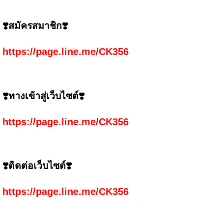
❣️สมัครสมาชิก❣️
https://page.line.me/CK356
❣️ทางเข้าสู่เว็บไซต์❣️
https://page.line.me/CK356
❣️ติดต่อเว็บไซต์❣️
https://page.line.me/CK356