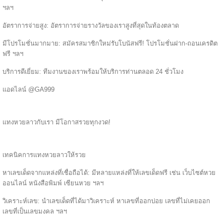
ฯลฯ
อัตราการจ่ายสูง: อัตราการจ่ายรางวัลของเราสูงที่สุดในท้องตลาด
มีโปรโมชั่นมากมาย: สมัครสมาชิกใหม่รับโบนัสฟรี! โปรโมชั่นฝาก-ถอนเครดิต
ฟรี ฯลฯ
บริการดีเยี่ยม: ทีมงานของเราพร้อมให้บริการท่านตลอด 24 ชั่วโมง
แอดไลน์ @GA999
แทงหวยลาวกับเรา มีโอกาสรวยทุกงวด!
เทคนิคการแทงหวยลาวให้รวย
หาเลขเด็ดจากแหล่งที่เชื่อถือได้: มีหลายแหล่งที่ให้เลขเด็ดฟรี เช่น เว็บไซต์หวย
ออนไลน์ หนังสือพิมพ์ เซียนหวย ฯลฯ
วิเคราะห์เลข: นำเลขเด็ดที่ได้มาวิเคราะห์ หาเลขที่ออกบ่อย เลขที่ไม่เคยออก
เลขที่เป็นเลขมงคล ฯลฯ