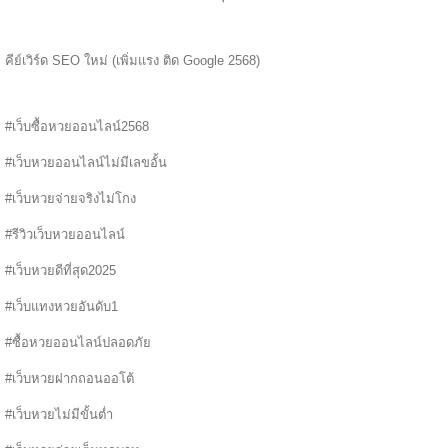
คีย์เวิร์ด SEO ใหม่ (เพิ่มแรง ติด Google 2568)
#เว็บซื้อหวยออนไลน์2568
#เว็บหวยออนไลน์ไม่มีเลขอั้น
#เว็บหวยจ่ายจริงไม่โกง
#รีวิวเว็บหวยออนไลน์
#เว็บหวยดีที่สุด2025
#เว็บแทงหวยอันดับ1
#ซื้อหวยออนไลน์ปลอดภัย
#เว็บหวยฝากถอนออโต้
#เว็บหวยไม่มีขั้นต่ำ