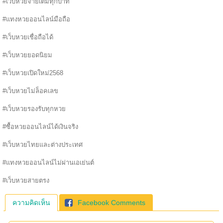
#เว็บหวยจ่ายเต็มทุกบาท
#แทงหวยออนไลน์มือถือ
#เว็บหวยเชื่อถือได้
#เว็บหวยยอดนิยม
#เว็บหวยเปิดใหม่2568
#เว็บหวยไม่ล็อคเลข
#เว็บหวยรองรับทุกหวย
#ซื้อหวยออนไลน์ได้เงินจริง
#เว็บหวยไทยและต่างประเทศ
#แทงหวยออนไลน์ไม่ผ่านเอเย่นต์
#เว็บหวยสายตรง
ความคิดเห็น
Facebook Comments