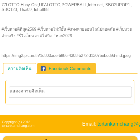
77LOTTO,Huay Ork,UFALOTTO,POWERBALL,lotto.net, SBO2UPOP1 ,
SBO123, Thai09, lotto888
#เว็บหวยดีที่สุด2569 #เว็บหวยไม่มีอั้น #แทงหวยออนไลน์ปลอดภัย #เว็บหวย
จ่ายจริง #รีวิวเว็บหวย #ไม่บิด #หวย2026
https://img2.pic.in.th/1c800ade-6986-4308-b272-313075ebcd9d-md.jpeg
ความคิดเห็น
Facebook Comments
Copyright (c) 2018
Email:
tortankarnchang@
tortankarnchang.com