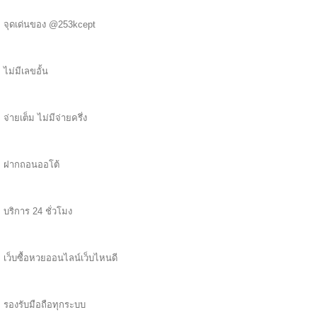
จุดเด่นของ @253kcept
ไม่มีเลขอั้น
จ่ายเต็ม ไม่มีจ่ายครึ่ง
ฝากถอนออโต้
บริการ 24 ชั่วโมง
เว็บซื้อหวยออนไลน์เว็บไหนดี
รองรับมือถือทุกระบบ