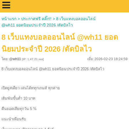
หน้าแรก
>
ประกาศฟรี คลิ๊ก!!
>
8 เว็บแทงบอลออนไลน์
@wh11 ยอดนิยมประจำปี 2026 /ตัดบิลไว
8 เว็บแทงบอลออนไลน์ @wh11 ยอด
นิยมประจำปี 2026 /ตัดบิลไว
โดย:
@wh11
เมื่อ: 2026-02-23 18:24:59
[IP: 1.47.21.xxx]
8 เว็บแทงบอลออนไลน์ @wh11 ยอดนิยมประจำปี 2026 /ตัดบิลไว
เปิดยูสเดียว เล่นได้ททุกเกมส์ ทุกค่าย
เดิมพันขั้นต่ำ 10 บาท
คืนยอดเสียทุกวัน 5 %
แนะนําเพือนรับ