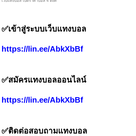
เว็บแทงบอล เปิดราคาบอล 4 ตังค์
✅เข้าสู่ระบบเว็บแทงบอล
https://lin.ee/AbkXbBf
✅สมัครแทงบอลออนไลน์
https://lin.ee/AbkXbBf
✅ติดต่อสอบถามแทงบอล