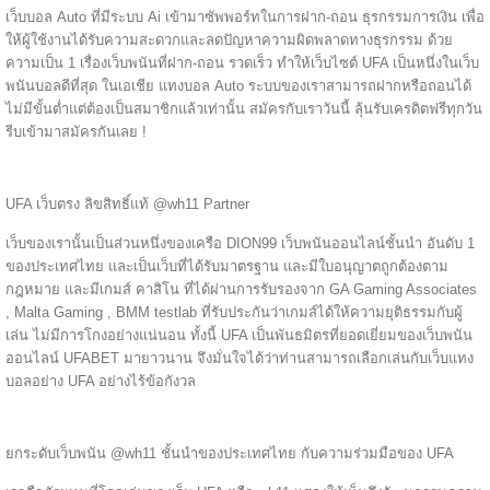
เว็บบอล Auto ที่มีระบบ Ai เข้ามาซัพพอร์ทในการฝาก-ถอน ธุรกรรมการเงิน เพื่อ
ให้ผู้ใช้งานได้รับความสะดวกและลดปัญหาความผิดพลาดทางธุรกรรม ด้วย
ความเป็น 1 เรื่องเว็บพนันที่ฝาก-ถอน รวดเร็ว ทำให้เว็บไซต์ UFA เป็นหนึ่งในเว็บ
พนันบอลดีที่สุด ในเอเชีย แทงบอล Auto ระบบของเราสามารถฝากหรือถอนได้
ไม่มีขั้นต่ำแต่ต้องเป็นสมาชิกแล้วเท่านั้น สมัครกับเราวันนี้ ลุ้นรับเครดิตฟรีทุกวัน
รีบเข้ามาสมัครกันเลย !
UFA เว็บตรง ลิขสิทธิ์แท้ @wh11 Partner
เว็บของเรานั้นเป็นส่วนหนึ่งของเครือ DION99 เว็บพนันออนไลน์ชั้นนำ อันดับ 1
ของประเทศไทย และเป็นเว็บที่ได้รับมาตรฐาน และมีใบอนุญาตถูกต้องตาม
กฎหมาย และมีเกมส์ คาสิโน ที่ได้ผ่านการรับรองจาก GA Gaming Associates
, Malta Gaming , BMM testlab ที่รับประกันว่าเกมส์ได้ให้ความยุติธรรมกับผู้
เล่น ไม่มีการโกงอย่างแน่นอน ทั้งนี้ UFA เป็นพันธมิตรที่ยอดเยี่ยมของเว็บพนัน
ออนไลน์ UFABET มายาวนาน จึงมั่นใจได้ว่าท่านสามารถเลือกเล่นกับเว็บแทง
บอลอย่าง UFA อย่างไร้ข้อกังวล
ยกระดับเว็บพนัน @wh11 ชั้นนำของประเทศไทย กับความร่วมมือของ UFA