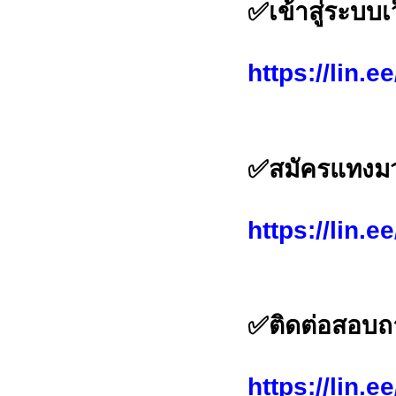
✅เข้าสู่ระบบ
https://lin.
✅สมัครแทงม
https://lin.
✅ติดต่อสอบ
https://lin.