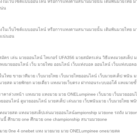
้งในเว็บไซต์แบบออนไลน์ หรือการแทงตามสนามมวยนั้น เดิมพันมวยไทย มวยพ
แน่น
้งในเว็บไซต์แบบออนไลน์ หรือการแทงตามสนามมวยนั้น เดิมพันมวยไทย มวย
ายแน่นอน
ี สมัคร เล่น มวยออนไลน์ ไทเกอร์ UFA356 มวยสมัครเล่น วิธีแทงมวยสเต็ป ม
แทงมวยออนไลน์ เว็บ มวยไทย ออนไลน์ เว็บแท่งบอล ออนไลน์ เว็บแท่งบอลอ
่สุดในไทย ขายเวทีมวย เว็บมวยไทย เว็บมวยไทยออนไลน์ เว็บมวยสเต็ป พนั
มวยสด มวยพักยก มวยเดี่ยว แทงมวยเว็บตรง ฝากถอนระบบออโต้ แทงมวยขั้
เปิดราคาล่วงหน้า แทงมวย แทงมวย มวย ONELumpinee เว็บมวย เว็บมวยออน
ยออนไลน์ ดูมวยออนไลน์ มวยสเต็ป เล่นมวย เว็บพนันมวย เว็บมวยไทย พนั
 แทงมวยสด แทงมวยสเต็ปเล่นมวยออนไลน์ampionship มวยone รถถัง มวยon
ันนี้ ศึกมวย one ศึกมวย one championship สนามมวยone
 มวย 0ne 4 onebet แทง มวยมวย มวย ONELumpinee oneมวยสด