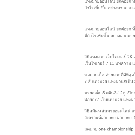
แทงมวยออนไลน์ ยกต่อยก ทั
กำไรเพิ่มขึ้น อย่างมากมาย
แทงมวยออนไลน์ ยกต่อยก ทั
มีกำไรเพิ่มขึ้น อย่างมากม
วิธีแทงมวย เว็บไทเกอร์ วิธ
เว็บไทเกอร์ 7 11 บทความ 
ขอมวยเด็ด ค่ายมวยที่ดีที
7 สี แทงมวย แทงมวยสเต็ป 
มวยสเต็ปเริ่มตัน2-12ตู่ 
พักยก77 เว็บแทงมวย แทงมว
วิธีสมัครเล่นมวยออนไลน์
วิเคราะห์มวยone มวยone ว
สดมวย one championship