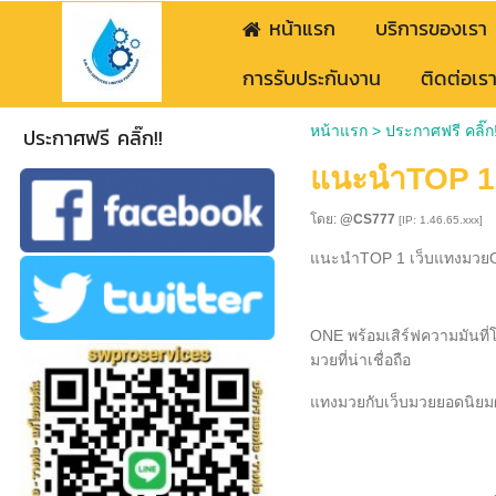
หน้าแรก
บริการของเรา
การรับประกันงาน
ติดต่อเร
หน้าแรก
>
ประกาศฟรี คลิ๊ก!
ประกาศฟรี คลิ๊ก!!
แนะนำTOP 1 เ
โดย:
@CS777
[IP: 1.46.65.xxx]
แนะนำTOP 1 เว็บแทงมวยONE
ONE พร้อมเสิร์ฟความมันที่
มวยที่น่าเชื่อถือ
แทงมวยกับเว็บมวยยอดนิยมผ