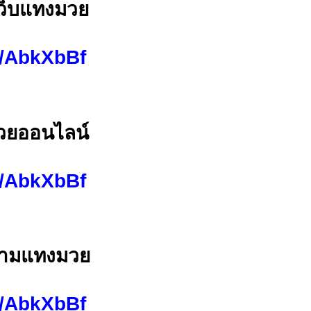
เว็บแทงมวย
ee/AbkXbBf
วยออนไลน์
ee/AbkXbBf
ถามแทงมวย
ee/AbkXbBf