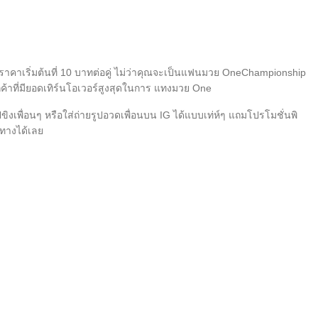
าคาเริ่มต้นที่ 10 บาทต่อคู่ ไม่ว่าคุณจะเป็นแฟนมวย OneChampionship
ค้าที่มียอดเทิร์นโอเวอร์สูงสุดในการ แทงมวย One
ิงเพื่อนๆ หรือใส่ถ่ายรูปอวดเพื่อนบน IG ได้แบบเท่ห์ๆ แถมโปรโมชั่นพิ
งทางได้เลย