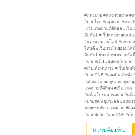
#เเทงมวย #แทงมวยone #แ
#มวยไทย #กลุ่มมวย #มวยวัน
#เว็ปแทงมวยที่ดีที่สุด #เ
อันดับ1 #เว็ปแทงมวยอันดับ
#แทงมวยออนไลน์ #แทงมวยส
ไหนดี #เว็บมวยไทยออนไลน
อันดับ1 #มวยไทย #มวยวันน
#มวยสเต็ป #สมัครเว็บมวย #
#เว็บเดิมพันมวย #เว็บเดิม
#มวยONE #แอดมินเฮียซิ่ง
#ufabet #muay #muaystep #
แทงมวยที่ดีที่สุด #เว็ปแท
วันนี้ #โปรมแกรมมวยวันนี
#มวยสด #ดูมวยสด #แทงมวย
มวยone #เวปแทงมวย #ก้อง
#มวยพักยก #มวยONE #เว็บ
ความคิดเห็น