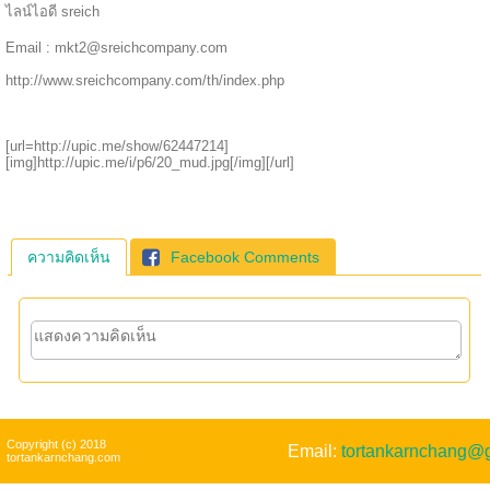
ไลน์ไอดี sreich
Email : mkt2@sreichcompany.com
http://www.sreichcompany.com/th/index.php
[url=http://upic.me/show/62447214]
[img]http://upic.me/i/p6/20_mud.jpg[/img][/url]
ความคิดเห็น
Facebook Comments
Copyright (c) 2018
Email:
tortankarnchang@
tortankarnchang.com