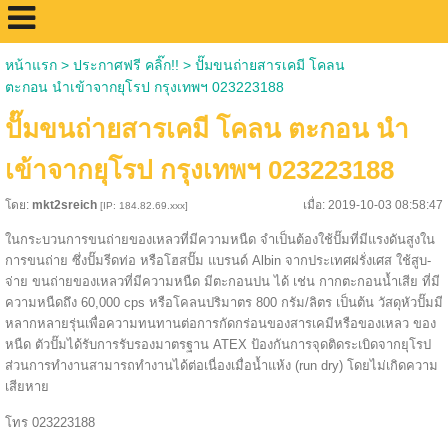
หน้าแรก
>
ประกาศฟรี คลิ๊ก!!
>
ปั๊มขนถ่ายสารเคมี โคลน
ตะกอน นำเข้าจากยุโรป กรุงเทพฯ 023223188
ปั๊มขนถ่ายสารเคมี โคลน ตะกอน นำ
เข้าจากยุโรป กรุงเทพฯ 023223188
โดย:
mkt2sreich
เมื่อ: 2019-10-03 08:58:47
[IP: 184.82.69.xxx]
ในกระบวนการขนถ่ายของเหลวที่มีความหนืด จำเป็นต้องใช้ปั๊มที่มีแรงดันสูงใน
การขนถ่าย ซึ่งปั๊มรีดท่อ หรือโฮสปั๊ม แบรนด์ Albin จากประเทศฝรั่งเศส ใช้สูบ-
จ่าย ขนถ่ายของเหลวที่มีความหนืด มีตะกอนปน ได้ เช่น กากตะกอนน้ำเสีย ที่มี
ความหนืดถึง 60,000 cps หรือโคลนปริมาตร 800 กรัม/ลิตร เป็นต้น วัสดุหัวปั๊มมี
หลากหลายรุ่นเพื่อความทนทานต่อการกัดกร่อนของสารเคมีหรือของเหลว ของ
หนืด ตัวปั๊มได้รับการรับรองมาตรฐาน ATEX ป้องกันการจุดติดระเบิดจากยุโรป
ส่วนการทำงานสามารถทำงานได้ต่อเนื่องเมื่อน้ำแห้ง (run dry) โดยไม่เกิดความ
เสียหาย
โทร 023223188