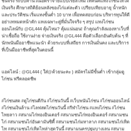
ชนจริง ระบบคำนวณอัตราจ่ายแบบเรียลไทม์ เทคนิคแทงไก่ชนให้ได้
เงินจริง ศึกษาสถิติย้อนหลังของไก่แต่ละตัว เปรียบเทียบอายุ น้ำหนัก
และประวัติชน เริ่มแทงขั้นต่ำ 10 บาท เพื่อทดสอบก่อน บริหารทุนให้ดี
อย่าเทหมดหน้าตัก แทงเฉพาะคู่ที่มั่นใจจริง ๆ สรุป แทงไก่ชน
ออนไลน์กับ ‍@GL444 คุ้มไหม? คุ้มแน่นอน! ถ้าคุณกำลังมองหาเว็บที่
น่าเชื่อถือ ใช้งานง่าย จ่ายเงินจริง ‍@GL444 คือตัวเลือกอันดับต้น ๆ ที่
นักพนันมืออาชีพแนะนำ ด้วยระบบที่เสถียร การเงินมั่นคง และบริการ
ที่เป็นมืออาชีพที่สุดในตอนนี้
แอดไลน์ : ‍@GL444 ( ใส่@ด้วยนะคะ ) สมัครไม่มีขั้นต่ำ เข้ากลุ่มดู
ไก่ชน ฟรีตลอดชีพ
#ไก่ชนสด #ดูไก่ชนตีกัน #ไก่ชนวันนี้ #เว็บพนันไก่ชน #ไก่ชนออนไลน์
#ไก่ชนเงินล้าน #ไลฟสดไก่ชนวันนี้ #กีฬาไก่ชน #แทงไก่ชน #ไก่ชน
ไทยลาว #สนามไก่ทองอินเตอร์ #สนามชนไก่ทองอินเตอร์ #สนามชน
ไก่ #สนามชนไก่อันดามันซิตี้ #สนามชนไก่มหาลาภ #สนามชนไก่เทิด
ไท #สนามชนไก่เทิดไทล่าสุดวันนี้ #สนามนครปฐมบางเลน #สนาม