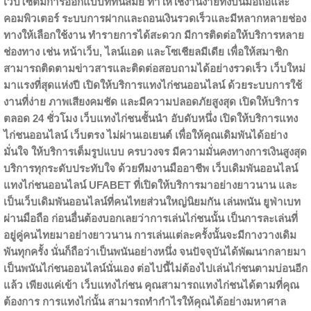
เว็บไซต์มีการออกแบบที่ทันสมัย ทำให้ใช้งานง่ายทั้งบนมือถือและ
คอมพิวเตอร์ ระบบการฝากและถอนเงินรวดเร็วและมีหลากหลายช่อง
ทางให้เลือกใช้งาน ทำรายการได้สะดวก มีการติดต่อให้บริการหลาย
ช่องทาง เช่น หน้าเว็บ, ไลน์แอด และโซเชียลมีเดีย เพื่อให้สมาชิก
สามารถติดตามข่าวสารและติดต่อสอบถามได้อย่างรวดเร็ว เว็บใหม่
มาแรงที่สุดแห่งปี เปิดให้บริการแทงไก่ชนออนไลน์ ด้วยระบบการใช้
งานที่ง่าย ภาพเสียงคมชัด และมีความปลอดภัยสูงสุด เปิดให้บริการ
ตลอด 24 ชั่วโมง เว็บแทงไก่ชนชั้นนำ อับดับหนึ่ง เปิดให้บริการแทง
ไก่ชนออนไลน์ เว็บตรง ไม่ผ่านเอเยนต์ เพื่อให้คุณเดิมพันได้อย่าง
มั่นใจ ให้บริการเต็มรูปแบบ ครบวงจร มีความมั่นคงทางการเงินสูงสุด
บริการทุกระดับประทับใจ ด้วยทีมงานมืออาชีพ เว็บเดิมพันออนไลน์
แทงไก่ชนออนไลน์ UFABET ที่เปิดให้บริการมาอย่างยาวนาน และ
เป็นเว็บเดิมพันออนไลน์ที่คนไทยส่วนใหญ่นิยมกัน เล่นพนัน ยูฟ่าเบท
ผ่านมือถือ ก่อนอื่นต้องบอกเลยว่าการเล่นไก่ชนนั้น เป็นการละเล่นที่
อยู่คู่คนไทยมาอย่างยาวนาน การเล่นแต่ละครั้งนั้นจะมีกางวางเดิม
พันทุกครั้ง นั่นก็ถือว่าเป็นพนันอย่างหนึ่ง จนปัจจุบันได้พัฒนากลายมา
เป็นพนันไก่ชนออนไลน์นั่นเอง ต่อไปนี้ไม่ต้องไปเล่นไก่ชนตามบ่อนอีก
แล้ว เพียงแค่เข้า เว็บแทงไก่ชน คุณสามารถแทงไก่ชนได้ตามที่คุณ
ต้องการ การแทงไก่นั้น สามารถทำกำไรให้คุณได้อย่างมหาศาล