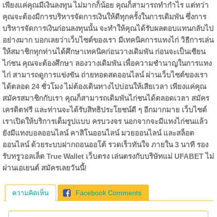
เพียงแค่คุณมีเงินลงทุน ไม่มากก็น้อย คุณก็สามารถทำกำไร แต่ทว่า
คุณจะต้องมีการบริหารจัดการเงินให้ดีทุกครั้งในการเดิมพัน ซึ่งการ
บริหารจัดการเงินก่อนลงทุนนั้น จะทำให้คุณได้รับผลตอบแทนกลับไป
อย่างมาก บอกเลยว่าเว็บไซต์ของเรา มีเทคนิคการแทงไก่ วิธีการเล่น
ให้สมาชิกทุกท่านได้ศึกษาเทคนิคก่อนวางเดิมพัน ก่อนจะเป็นเซียน
ไก่ชน คุณจะต้องศึกษา ลองวางเดิมพัน เพื่อความชำนาญในการแทง
ไก่ สามารถดูการแข่งขัน ถ่ายทอดสดออนไลน์ ผ่านเว็บไซต์ของเรา
ได้ตลอด 24 ชั่วโมง ไม่ต้องเดินทางไปบ่อนให้เสียเวลา เพียงแค่คุณ
สมัครสมาชิกกับเรา คุณก็สามารถเดิมพันไก่ชนได้ตลอดเวลา สมัคร
เครดิตฟรี และท่านจะได้รับสิทธิประโยชน์ดี ๆ อีกมากมาย เว็บไซต์
เราเปิดให้บริการเต็มรูปแบบ ครบวงจร นอกจากจะมีแทงไก่ชนแล้ว
ยังมีแทงบอลออนไลน์ คาสิโนออนไลน์ มวยออนไลน์ และสล็อต
ออนไลน์ ด้วยระบบฝากถอนออโต้ รวดเร็วทันใจ ภายใน 3 นาที รอง
รับทรูวอลเล็ต True Wallet เว็บตรง เล่นตรงกับบริษัทแม่ UFABET ไม่
ผ่านเอเยนต์ สมัครเลยวันนี้!
ความคิดเห็น
Facebook Comments