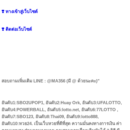
❣️ ทางเข้าสู่เว็บไซต์
❣️ ติดต่อเว็บไซต์
สอบถามเพิ่มเติม LINE : @MA356 (มี @ ด้วยนะคะ)"
อันดับ1:SBO2UPOP1, อันดับ2:Huay Ork, อันดับ3:UFALOTTO,
อันดับ4:POWERBALL, อันดับ5:lotto.net, อันดับ6:77LOTTO ,
อันดับ7:SBO123, อันดับ8:Thai09, อันดับ9:lotto888,
อันดับ10:หวย24. เป็นเว็บหวยที่ดีที่สุด ความมั่นคงทางการเงิน ค่า