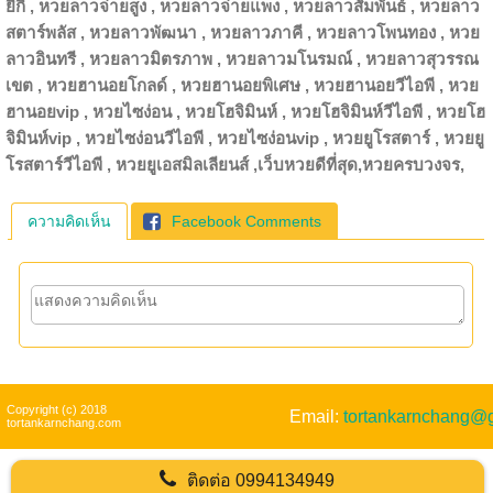
ยี่กี , หวยลาวจ่ายสูง , หวยลาวจ่ายแพง , หวยลาวสัมพันธ์ , หวยลาว
สตาร์พลัส , หวยลาวพัฒนา , หวยลาวภาคี , หวยลาวโพนทอง , หวย
ลาวอินทรี , หวยลาวมิตรภาพ , หวยลาวมโนรมณ์ , หวยลาวสุวรรณ
เขต , หวยฮานอยโกลด์ , หวยฮานอยพิเศษ , หวยฮานอยวีไอพี , หวย
ฮานอยvip , หวยไซง่อน , หวยโฮจิมินห์ , หวยโฮจิมินห์วีไอพี , หวยโฮ
จิมินห์vip , หวยไซง่อนวีไอพี , หวยไซง่อนvip , หวยยูโรสตาร์ , หวยยู
โรสตาร์วีไอพี , หวยยูเอสมิลเลียนส์ ,เว็บหวยดีที่สุด,หวยครบวงจร,
ความคิดเห็น
Facebook Comments
Copyright (c) 2018
Email:
tortankarnchang@
tortankarnchang.com
ติดต่อ
0994134949