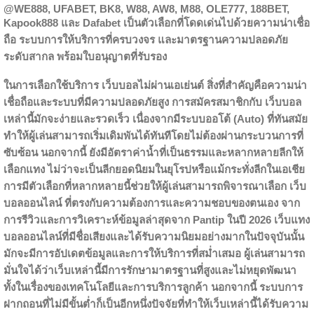
@WE888, UFABET, BK8, W88, AW8, M88, OLE777, 188BET,
Kapook888 และ Dafabet เป็นตัวเลือกที่โดดเด่นไปด้วยความน่าเชื่อ
ถือ ระบบการให้บริการที่ครบวงจร และมาตรฐานความปลอดภัย
ระดับสากล พร้อมใบอนุญาตที่รับรอง
ในการเลือกใช้บริการ เว็บบอลไม่ผ่านเอเย่นต์ สิ่งที่สำคัญคือความน่า
เชื่อถือและระบบที่มีความปลอดภัยสูง การสมัครสมาชิกกับ เว็บบอล
เหล่านี้มักจะง่ายและรวดเร็ว เนื่องจากมีระบบออโต้ (Auto) ที่ทันสมัย
ทำให้ผู้เล่นสามารถเริ่มเดิมพันได้ทันทีโดยไม่ต้องผ่านกระบวนการที่
ซับซ้อน นอกจากนี้ ยังมีอัตราค่าน้ำที่เป็นธรรมและหลากหลายลีกให้
เลือกแทง ไม่ว่าจะเป็นลีกยอดนิยมในยุโรปหรือแม้กระทั่งลีกในเอเชีย
การมีตัวเลือกที่หลากหลายนี้ช่วยให้ผู้เล่นสามารถพิจารณาเลือก เว็บ
บอลออนไลน์ ที่ตรงกับความต้องการและความชอบของตนเอง จาก
การรีวิวและการวิเคราะห์ข้อมูลล่าสุดจาก Pantip ในปี 2026 เว็บแทง
บอลออนไลน์ที่มีชื่อเสียงและได้รับความนิยมอย่างมากในปัจจุบันนั้น
มักจะมีการอัปเดตข้อมูลและการให้บริการที่สม่ำเสมอ ผู้เล่นสามารถ
มั่นใจได้ว่าเว็บเหล่านี้มีการรักษามาตรฐานที่สูงและไม่หยุดพัฒนา
ทั้งในเรื่องของเทคโนโลยีและการบริการลูกค้า นอกจากนี้ ระบบการ
ฝากถอนที่ไม่มีขั้นต่ำก็เป็นอีกหนึ่งปัจจัยที่ทำให้เว็บเหล่านี้ได้รับความ