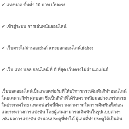
✔ แทงบอล ขั้นต่ำ 10 บาท เว็บตรง
✔ เข้าสู่ระบบ การเล่นพนันออนไลน์
✔ เว็บตรงไม่ผ่านเอเย่นต์ แทงบอลออนไลน์ufabet
✔ เว็บ แทง บอล ออนไลน์ ที่ ดี ที่สุด เว็บตรงไม่ผ่านเอเย่นต์
เว็บบอลออนไลน์เป็นแพลตฟอร์มที่ให้บริการการเดิมพันกีฬาออนไลน์
โดยเฉพาะกีฬาฟุตบอล ซึ่งเป็นกีฬาที่ได้รับความนิยมอย่างแพร่หลาย
ในประเทศไทย แพลตฟอร์มนี้มีความสามารถในการเดิมพันทั้งก่อน
และระหว่างการแข่งขัน โดยผู้เล่นสามารถเดิมพันในรูปแบบต่างๆ
เช่น ผลการแข่งขัน จำนวนประตูที่ทำได้ ผู้เล่นที่ทำประตูได้เป็นต้น