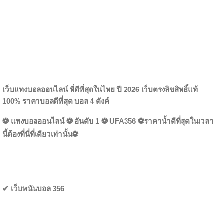
เว็บแทงบอลออนไลน์ ที่ดีที่สุดในไทย ปี 2026 เว็บตรงลิขสิทธิ์แท้
100% ราคาบอลดีที่สุด บอล 4 ตังค์
⚽ แทงบอลออนไลน์ ⚽ อันดับ 1 ⚽ UFA356 ⚽ราคาน้ำดีที่สุดในเวลา
นี้ต้องที่นี่ที่เดียวเท่านั้น⚽
✔ เว็บพนันบอล 356