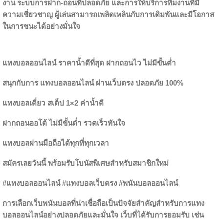
งาน ระบบการฝาก-ถอนที่ปลอดภัย และการให้บริการทีมงานที่มี
ความเชี่ยวชาญ ผู้เล่นสามารถเพลิดเพลินกับการเดิมพันและมีโอกาส
ในการชนะได้อย่างมั่นใจ
แทงบอลออนไลน์ ราคาน้ำดีที่สุด ฝากถอนไว ไม่มีขั้นต่ำ
สนุกกับการ แทงบอลออนไลน์ ผ่านเว็บตรง ปลอดภัย 100%
แทงบอลเดี่ยว สเต็ป 1×2 ค่าน้ำดี
ฝากถอนออโต้ ไม่มีขั้นต่ำ รวดเร็วทันใจ
แทงบอลผ่านมือถือได้ทุกที่ทุกเวลา
สมัครเลยวันนี้ พร้อมรับโบนัสพิเศษสำหรับสมาชิกใหม่
#แทงบอลออนไลน์ #แทงบอลเว็บตรง #พนันบอลออนไลน์
การเลือกเว็บพนันบอลที่น่าเชื่อถือเป็นปัจจัยสำคัญสำหรับการแทง
บอลออนไลน์อย่างปลอดภัยและมั่นใจ เว็บที่ได้รับการยอมรับ เช่น