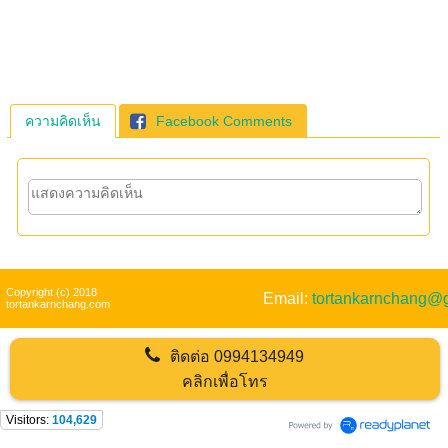
ความคิดเห็น
Facebook Comments
Copyright (c) 2018
Email:
tortankarnchang@
tortankarnchang.com
ติดต่อ
0994134949
คลิกเพื่อโทร
Visitors:
104,629