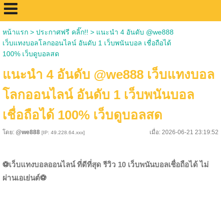
หน้าแรก
>
ประกาศฟรี คลิ๊ก!!
>
แนะนำ 4 อันดับ @we888
เว็บแทงบอลโลกออนไลน์ อันดับ 1 เว็บพนันบอล เชื่อถือได้
100% เว็บดูบอลสด
แนะนำ 4 อันดับ @we888 เว็บแทงบอล
โลกออนไลน์ อันดับ 1 เว็บพนันบอล
เชื่อถือได้ 100% เว็บดูบอลสด
โดย:
@we888
เมื่อ: 2026-06-21 23:19:52
[IP: 49.228.64.xxx]
⚽เว็บแทงบอลออนไลน์ ที่ดีที่สุด รีวิว 10 เว็บพนันบอลเชื่อถือได้ ไม่
ผ่านเอเย่นต์⚽