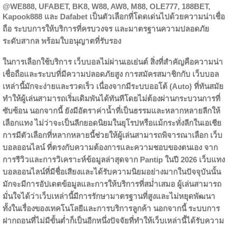
@WE888, UFABET, BK8, W88, AW8, M88, OLE777, 188BET,
Kapook888 และ Dafabet เป็นตัวเลือกที่โดดเด่นไปด้วยความน่าเชื่อ
ถือ ระบบการให้บริการที่ครบวงจร และมาตรฐานความปลอดภัย
ระดับสากล พร้อมใบอนุญาตที่รับรอง
ในการเลือกใช้บริการ เว็บบอลไม่ผ่านเอเย่นต์ สิ่งที่สำคัญคือความน่า
เชื่อถือและระบบที่มีความปลอดภัยสูง การสมัครสมาชิกกับ เว็บบอล
เหล่านี้มักจะง่ายและรวดเร็ว เนื่องจากมีระบบออโต้ (Auto) ที่ทันสมัย
ทำให้ผู้เล่นสามารถเริ่มเดิมพันได้ทันทีโดยไม่ต้องผ่านกระบวนการที่
ซับซ้อน นอกจากนี้ ยังมีอัตราค่าน้ำที่เป็นธรรมและหลากหลายลีกให้
เลือกแทง ไม่ว่าจะเป็นลีกยอดนิยมในยุโรปหรือแม้กระทั่งลีกในเอเชีย
การมีตัวเลือกที่หลากหลายนี้ช่วยให้ผู้เล่นสามารถพิจารณาเลือก เว็บ
บอลออนไลน์ ที่ตรงกับความต้องการและความชอบของตนเอง จาก
การรีวิวและการวิเคราะห์ข้อมูลล่าสุดจาก Pantip ในปี 2026 เว็บแทง
บอลออนไลน์ที่มีชื่อเสียงและได้รับความนิยมอย่างมากในปัจจุบันนั้น
มักจะมีการอัปเดตข้อมูลและการให้บริการที่สม่ำเสมอ ผู้เล่นสามารถ
มั่นใจได้ว่าเว็บเหล่านี้มีการรักษามาตรฐานที่สูงและไม่หยุดพัฒนา
ทั้งในเรื่องของเทคโนโลยีและการบริการลูกค้า นอกจากนี้ ระบบการ
ฝากถอนที่ไม่มีขั้นต่ำก็เป็นอีกหนึ่งปัจจัยที่ทำให้เว็บเหล่านี้ได้รับความ