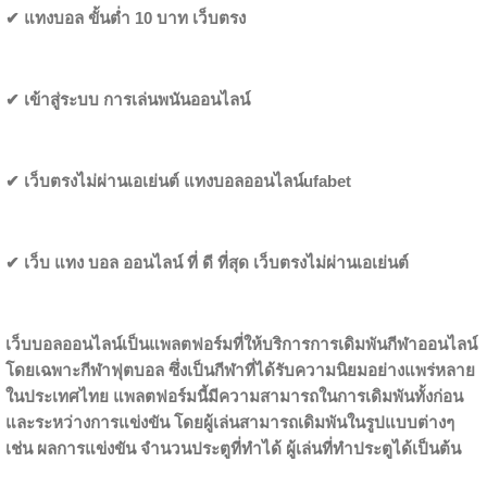
✔ แทงบอล ขั้นต่ำ 10 บาท เว็บตรง
✔ เข้าสู่ระบบ การเล่นพนันออนไลน์
✔ เว็บตรงไม่ผ่านเอเย่นต์ แทงบอลออนไลน์ufabet
✔ เว็บ แทง บอล ออนไลน์ ที่ ดี ที่สุด เว็บตรงไม่ผ่านเอเย่นต์
เว็บบอลออนไลน์เป็นแพลตฟอร์มที่ให้บริการการเดิมพันกีฬาออนไลน์
โดยเฉพาะกีฬาฟุตบอล ซึ่งเป็นกีฬาที่ได้รับความนิยมอย่างแพร่หลาย
ในประเทศไทย แพลตฟอร์มนี้มีความสามารถในการเดิมพันทั้งก่อน
และระหว่างการแข่งขัน โดยผู้เล่นสามารถเดิมพันในรูปแบบต่างๆ
เช่น ผลการแข่งขัน จำนวนประตูที่ทำได้ ผู้เล่นที่ทำประตูได้เป็นต้น