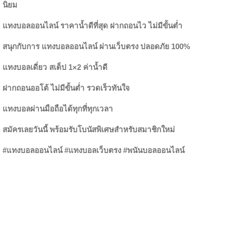
นิยม
แทงบอลออนไลน์ ราคาน้ำดีที่สุด ฝากถอนไว ไม่มีขั้นต่ำ
สนุกกับการ แทงบอลออนไลน์ ผ่านเว็บตรง ปลอดภัย 100%
แทงบอลเดี่ยว สเต็ป 1×2 ค่าน้ำดี
ฝากถอนออโต้ ไม่มีขั้นต่ำ รวดเร็วทันใจ
แทงบอลผ่านมือถือได้ทุกที่ทุกเวลา
สมัครเลยวันนี้ พร้อมรับโบนัสพิเศษสำหรับสมาชิกใหม่
#แทงบอลออนไลน์ #แทงบอลเว็บตรง #พนันบอลออนไลน์