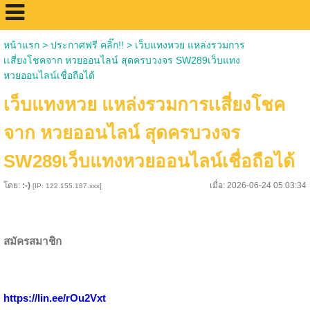
หน้าแรก
>
ประกาศฟรี คลิ๊ก!!
>
เว็บแทงหวย แหล่งรวมการ
เเสี่ยงโชคจาก หวยออนไลน์ สุดครบวงจร SW289เว็บแทง
หวยออนไลน์เชื่อถือได้
เว็บแทงหวย แหล่งรวมการเเสี่ยงโชค
จาก หวยออนไลน์ สุดครบวงจร
SW289เว็บแทงหวยออนไลน์เชื่อถือได้
โดย:
:-)
เมื่อ: 2026-06-24 05:03:34
[IP: 122.155.187.xxx]
สมัครสมาชิก
https://lin.ee/rOu2Vxt