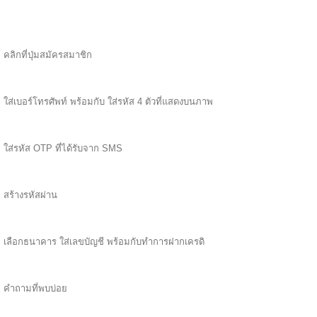
คลิกที่ปุ่มสมัครสมาชิก
ใส่เบอร์โทรศัพท์ พร้อมกับ ใส่รหัส 4 ตัวที่แสดงบนภาพ
ใส่รหัส OTP ที่ได้รับจาก SMS
สร้างรหัสผ่าน
เลือกธนาคาร ใส่เลขบัญชี พร้อมกับทำการฝากเครดิ
คำถามที่พบบ่อย