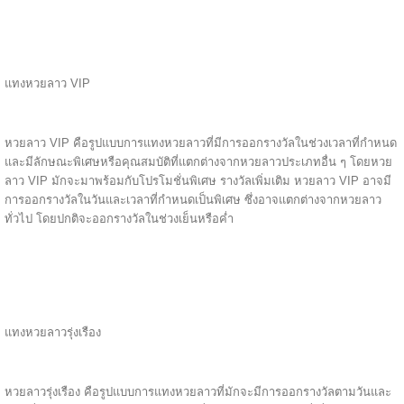
แทงหวยลาว VIP
หวยลาว VIP คือรูปแบบการแทงหวยลาวที่มีการออกรางวัลในช่วงเวลาที่กำหนด
และมีลักษณะพิเศษหรือคุณสมบัติที่แตกต่างจากหวยลาวประเภทอื่น ๆ โดยหวย
ลาว VIP มักจะมาพร้อมกับโปรโมชั่นพิเศษ รางวัลเพิ่มเติม หวยลาว VIP อาจมี
การออกรางวัลในวันและเวลาที่กำหนดเป็นพิเศษ ซึ่งอาจแตกต่างจากหวยลาว
ทั่วไป โดยปกติจะออกรางวัลในช่วงเย็นหรือค่ำ
แทงหวยลาวรุ่งเรือง
หวยลาวรุ่งเรือง คือรูปแบบการแทงหวยลาวที่มักจะมีการออกรางวัลตามวันและ