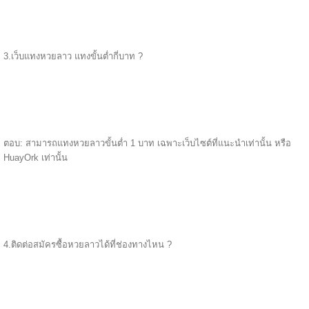
3.เว็บแทงหวยลาว แทงขั้นต่ำกี่บาท ?
ตอบ: สามารถแทงหวยลาวขั้นต่ำ 1 บาท เฉพาะเว็บไซต์ที่แนะนำเท่านั้น หรือ
HuayOrk เท่านั้น
4.ติดต่อสมัครซื้อหวยลาวได้ที่ช่องทางไหน ?