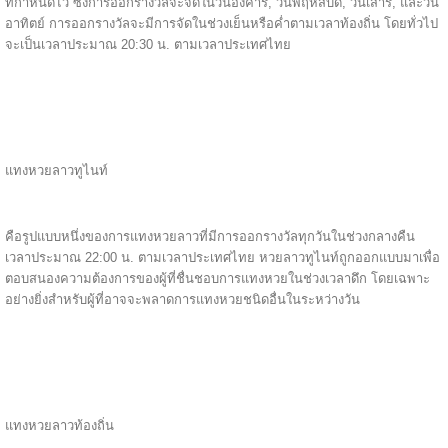
ที่กำหนดไว้ ซึ่งการออกรางวัลจะจัดในวันอังคาร, วันพฤหัสบดี, วันเสาร์, และวัน
อาทิตย์ การออกรางวัลจะมีการจัดในช่วงเย็นหรือค่ำตามเวลาท้องถิ่น โดยทั่วไป
จะเป็นเวลาประมาณ 20:30 น. ตามเวลาประเทศไทย
แทงหวยลาวทูไนท์
คือรูปแบบหนึ่งของการแทงหวยลาวที่มีการออกรางวัลทุกวันในช่วงกลางคืน
เวลาประมาณ 22:00 น. ตามเวลาประเทศไทย หวยลาวทูไนท์ถูกออกแบบมาเพื่อ
ตอบสนองความต้องการของผู้ที่ชื่นชอบการแทงหวยในช่วงเวลาดึก โดยเฉพาะ
อย่างยิ่งสำหรับผู้ที่อาจจะพลาดการแทงหวยชนิดอื่นในระหว่างวัน
แทงหวยลาวท้องถิ่น