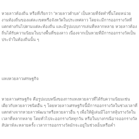
หวยลาวท้องถิ่น หรือที่เรียกว่า “หวยลาวตำบล” เป็นหวยที่จัดทำขึ้นโดยหน่วย
งานท้องถิ่นของแต่ละเขตหรือจังหวัดในประเทศลาว โดยจะมีการออกรางวัลที่
แตกต่างกันไปตามแต่ละท้องถิ่น และมีรูปแบบการเล่นที่หลากหลาย หวยลาวท้อง
ถิ่นได้รับความนิยมในบางพื้นที่ของลาว เนื่องจากเป็นหวยที่มีการออกรางวัลเป็น
ประจำในท้องถิ่นนั้น ๆ
แทงหวยลาวเศรษฐกิจ
หวยลาวเศรษฐกิจ คือรูปแบบหนึ่งของการแทงหวยลาวที่ได้รับความนิยมเช่น
เดียวกับหวยลาวชนิดอื่น ๆ โดยหวยลาวเศรษฐกิจนี้มีการออกรางวัลในช่วงเวลาที่
แตกต่างจากหวยลาวพัฒนาหรือหวยลาวอื่น ๆ เพื่อให้ผู้เล่นมีโอกาสลุ้นรางวัลใน
เวลาที่หลากหลาย โดยทั่วไปจะออกรางวัลทุกวัน หรือในบางกรณีอาจออกรางวัล
สัปดาห์ละหลายครั้ง เวลาการออกรางวัลมักจะอยู่ในช่วงเย็นหรือค่ำ