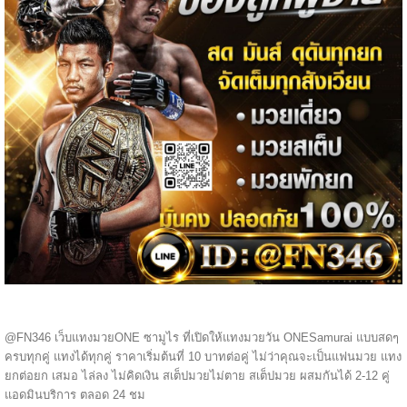
@FN346 เว็บแทงมวยONE ซามูไร ที่เปิดให้แทงมวยวัน ONESamurai แบบสดๆ
ครบทุกคู่ แทงได้ทุกคู่ ราคาเริ่มต้นที่ 10 บาทต่อคู่ ไม่ว่าคุณจะเป็นแฟนมวย แทง
ยกต่อยก เสมอ ไล่ลง ไม่คิดเงิน สเต็ปมวยไม่ตาย สเต็ปมวย ผสมกันได้ 2-12 คู่
แอดมินบริการ ตลอด 24 ชม