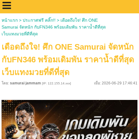
หน้าแรก
>
ประกาศฟรี คลิ๊ก!!
>
เดือดถึงใจ! ศึก ONE
Samurai จัดหนัก กับFN346 พร้อมเดิมพัน ราคาน้ำดีที่สุด
เว็บแทงมวยที่ดีที่สุด
เดือดถึงใจ! ศึก ONE Samurai จัดหนัก
กับFN346 พร้อมเดิมพัน ราคาน้ำดีที่สุด
เว็บแทงมวยที่ดีที่สุด
โดย:
samurai jammam
เมื่อ: 2026-06-29 17:46:41
[IP: 122.155.14.xxx]