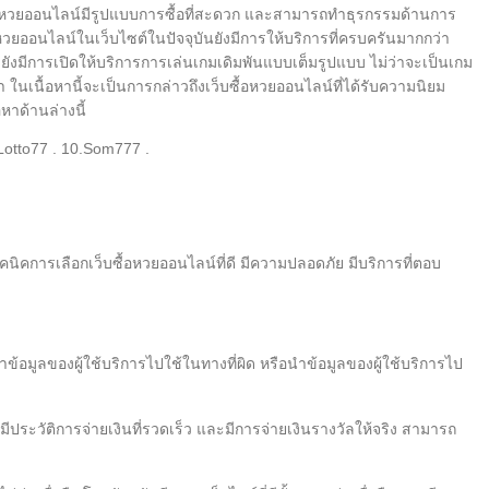
้อหวยออนไลน์มีรูปแบบการซื้อที่สะดวก และสามารถทำธุรกรรมด้านการ
หวยออนไลน์ในเว็บไซต์ในปัจจุบันยังมีการให้บริการที่ครบครันมากกว่า
มีการเปิดให้บริการการเล่นเกมเดิมพันแบบเต็มรูปแบบ ไม่ว่าจะเป็นเกม
ำ ในเนื้อหานี้จะเป็นการกล่าวถึงเว็บซื้อหวยออนไลน์ที่ได้รับความนิยม
หาด้านล่างนี้
. Lotto77 . 10.Som777 .
คนิคการเลือกเว็บซื้อหวยออนไลน์ที่ดี มีความปลอดภัย มีบริการที่ตอบ
ข้อมูลของผู้ใช้บริการไปใช้ในทางที่ผิด หรือนำข้อมูลของผู้ใช้บริการไป
บมีประวัติการจ่ายเงินที่รวดเร็ว และมีการจ่ายเงินรางวัลให้จริง สามารถ