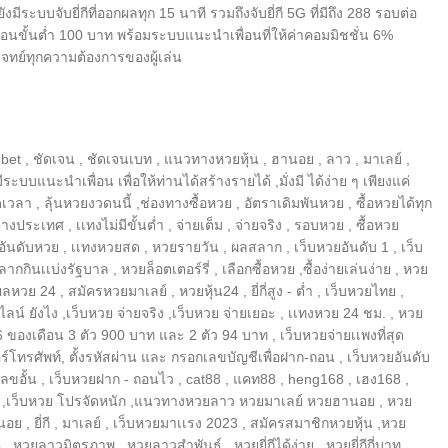
ระบบจับยี่กีที่ออกผลทุก 15 นาที รวมถึงจับยี่กี 5G ที่มีถึง 288 รอบต่อ
ขั้นต่ำ 100 บาท พร้อมระบบแนะนำเพื่อนที่ให้ค่าคอมมิชชั่น 6%
จทย์ทุกความต้องการของผู้เล่น
et , ชัดเจน , ชัดเจนเบท , แนวทางหวยหุ้น , ฮานอย , ลาว , มาเลย์ ,
ระบบแนะนำเพื่อน เพื่อให้ท่านได้สร้างรายได้ ,มั่งมี ได้ง่าย ๆ เพียงแค่
ดเวลา , ลุ้นหวยงวดนนี้ ,ช่องทางซื้อหวย , อัตราเดิมพันหวย , ซื้อหวยได้ทุก
างประเทศ , เเทงไม่มีขั้นต่ำ , จ่ายเต็ม , จ่ายจริง , รอบหวย , ซื้อหวย
ดอันดับหวย , เเทงหวยสด , หวยรายวัน , ผลสลาก , เว็บหวยอันดับ 1 , เว็บ
ินเเบ่งรัฐบาล , หวยล็อตเตอร์รี่ , เลือกซื้อหวย ,ซื้อง่ายเล่นง่าย , หวย
วย 24 , สมัครหวยมาเลย์ , หวยหุ้น24 , ยี่กี่สูง - ต่ำ , เว็บหวยไทย ,
์ ยังไง ,เว็บหวย จ่ายจริง ,เว็บหวย จ่ายเยอะ , เเทงหวย 24 ชม. , หวย
16 ของเดือน 3 ตัว 900 บาท และ 2 ตัว 94 บาท , เว็บหวยจ่ายเเพงที่สุด
ร์โทรศัพท์, ตั้งรหัสผ่าน และ กรอกเลขบัญชีเพื่อฝาก-ถอน , เว็บหวยอันดับ
ลขอั้น , เว็บหวยฝาก - ถอนไว , cat88 , แคท88 , heng168 , เฮง168 ,
่ตีไก่ ,เว็บหวย โปรจัดหนัก ,แนวทางหวยลาว หวยมาเลย์ หวยฮานอย , หวย
อย , ยี่กี , มาเลย์ , เว็บหวยมาเเรง 2023 , สมัครสมาชิกหวยหุ้น ,หวย
หวยลาวมิตรภาพ , หวยลาวสำพันธ์ , หวยยี่กีได้ง่าย , หวยยี่กีกี่บาท ,