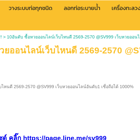
วางระบบท่อทุกชนิด
ลอกท่อระบายน้ำ
เครื่องทะลว
า
!
>
10อันดับ ซื้อหวยออนไลน์เว็บไหนดี 2569-2570 @SV999 เว็บหวยออนไลน
อหวยออนไลน์เว็บไหนดี 2569-2570 @SV
็บไหนดี 2569-2570 @SV999 เว็บหวยออนไลน์อันดับ1 เชื่อถือได้ 1000%
ไซต์ คลิ๊ก https://page.line.me/sv999