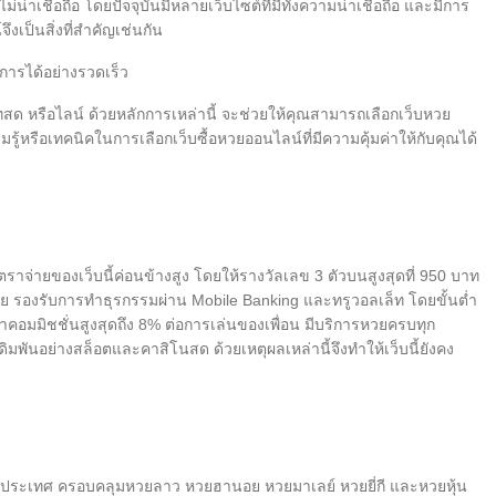
่น่าเชื่อถือ โดยปัจจุบันมีหลายเว็บไซต์ที่มีทั้งความน่าเชื่อถือ และมีการ
งเป็นสิ่งที่สำคัญเช่นกัน
การได้อย่างรวดเร็ว
ชทสด หรือไลน์ ด้วยหลักการเหล่านี้ จะช่วยให้คุณสามารถเลือกเว็บหวย
รู้หรือเทคนิคในการเลือกเว็บซื้อหวยออนไลน์ที่มีความคุ้มค่าให้กับคุณได้
ราจ่ายของเว็บนี้ค่อนข้างสูง โดยให้รางวัลเลข 3 ตัวบนสูงสุดที่ 950 บาท
 รองรับการทำธุรกรรมผ่าน Mobile Banking และทรูวอลเล็ท โดยขั้นต่ำ
่าคอมมิชชั่นสูงสุดถึง 8% ต่อการเล่นของเพื่อน มีบริการหวยครบทุก
ันอย่างสล็อตและคาสิโนสด ด้วยเหตุผลเหล่านี้จึงทำให้เว็บนี้ยังคง
งประเทศ ครอบคลุมหวยลาว หวยฮานอย หวยมาเลย์ หวยยี่กี และหวยหุ้น