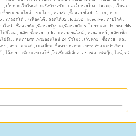
บเร็ว , , เว็บหวยเว็บไหนจ่ายจริงบ้างครับ , แฉเว็บหวยโกง , lottoup , เว็บหวย
 ซื้อหวยออนไลน์ , หวยไทย , หวยสด ,ซื้อหวย ขั้นต่ำ 1บาท , หวย
o , 77ลอตโต้ , 77ล็อตโต้ , ลอตโต้32 , lotto32 , huaulike , หวยไลค์ ,
ลน์ , ซื้อหวยหุ้น ,ซื้อหวยรัฐบาล,ซื้อหวยกับเราไม่ยากเลย, lottoweekly
วยได้ที่ไหน , สมัครซื้อหวย , รูปเเบบหวยออนไลน์ , หวยมาเลย์ , สมัครซื้อ
ไม่อั่น ,เล่นหวยสด ,หวยออนไลน์ 24 ชั่วโมง , เว็บหวย , ซื้อหวย , และ
, ลาว , มาเลย์ , เบลเยี่ยม ,ซื้อหวย ส่งหวย - บาท ค่าเเนะนำเพื่อน
 ได้ง่าย ๆ เพียงแค่ท่านใช้ ,โซเชี่ยลมีเดียต่าง ๆ เช่น, เฟซบุ๊ค, ไลน์, ทวิ
99-413-4949