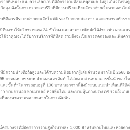
่ายที่เหมาะสม: ควรเลือกเว็บที่มีอัตราจ่ายที่สมเหตุสมผล ไม่สูงเกินจริงจนดูไม
ลสูง ดังนั้นการตรวจสอบรีวิวที่มีการเปรียบเทียบอัตราจ่ายเว็บหวยออนไลน์จึ
เว็บที่ดีควรมีระบบฝากถอนอัตโนมัติ รองรับหลายช่องทาง และสามารถทำราย
ที่มีทีมงานให้บริการตลอด 24 ชั่วโมง และสามารถติดต่อได้ง่าย เช่น ผ่านแ
ได้ว่าคุณจะได้รับการบริการที่ดีที่สุด รวมถึงจะเป็นการคัดกรองและเพิ่มความ
่มีความน่าเชื่อถือสูงและได้รับความนิยมจากผู้เล่นจำนวนมากในปี 2568 อัต
ี่ 95 บาทต่อบาท ระบบฝากถอนเครดิตทำได้สะดวกผ่านธนาคารชั้นนำของไทย
 และขั้นต่ำในการถอนอยู่ที่ 100 บาท นอกจากนี้ยังมีระบบแนะนำเพื่อนที่ให้ค
ว หวยฮานอย หวยมาเลย์ หวยหุ้นไทย และหวยหุ้นต่างประเทศ รวมถึงเกมเดิมพ
งดวงที่มองหาความหลากหลายในการเดิมพัน
น์ครบวงจรที่มีอัตราการจ่ายสูงถึงบาทละ 1,000 สำหรับหวยไทยและหวยต่า