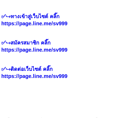
✅↪️ทางเข้าสู่เว็บไซต์ คลิ๊ก
https://page.line.me/sv999
✅↪️สมัครสมาชิก คลิ๊ก
https://page.line.me/sv999
✅↪️ติดต่อเว็บไซต์ คลิ๊ก
https://page.line.me/sv999