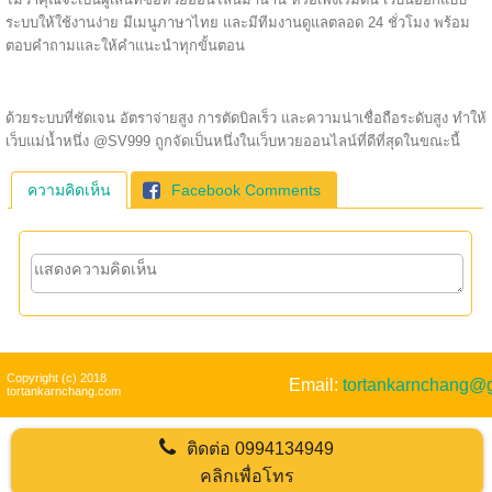
ระบบให้ใช้งานง่าย มีเมนูภาษาไทย และมีทีมงานดูแลตลอด 24 ชั่วโมง พร้อม
ตอบคำถามและให้คำแนะนำทุกขั้นตอน
ด้วยระบบที่ชัดเจน อัตราจ่ายสูง การตัดบิลเร็ว และความน่าเชื่อถือระดับสูง ทำให้
เว็บแม่น้ำหนึ่ง @SV999 ถูกจัดเป็นหนึ่งในเว็บหวยออนไลน์ที่ดีที่สุดในขณะนี้
ความคิดเห็น
Facebook Comments
Copyright (c) 2018
Email:
tortankarnchang@
tortankarnchang.com
ติดต่อ
0994134949
คลิกเพื่อโทร