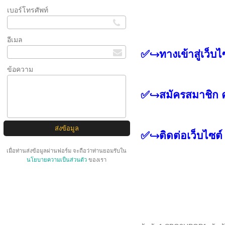
เบอร์โทรศัพท์
อีเมล
✅↪️ทางเข้าสู่เว็บ
ข้อความ
✅↪️สมัครสมาชิก ค
✅↪️ติดต่อเว็บไซต์
เมื่อท่านส่งข้อมูลผ่านฟอร์ม จะถือว่าท่านยอมรับใน
นโยบายความเป็นส่วนตัว
ของเรา