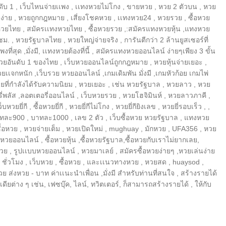
ดับ 1 , เว็บไหนจ่ายเเพง , เเทงหวยไม่โกง , ขายหวย , หวย 2 ตัวบน , หวย
เล่นง่าย , หวยถูกกฎหมาย , เสี่ยงโชคหวย , เเทงหวย24 , หวยรวย , ซื้อหวย
 เว็บหวยไทย , สมัครเเทงหวยไทย , ซื้อหวยรวย ,:สมัครแทงหวยหุ้น ,แทงหวย
ม. , หวยรัฐบาลไทย , หวยใหญ่จ่ายจริง , การันตีกว่า 2 ล้านยูสเซอร์ที่
ี่สุด ,มั่งมี, เเทงหวยต้องที่นี้ , สมัครแทงหวยออนไลน์ ง่ายๆเพียง 3 ขั้น
วยอันดับ 1 ของไทย , เว็บหวยออนไลน์ถูกกฎหมาย , หวยหุ้นจ่ายเยอะ ,
เเจกหนัก ,เว็บรวย หวยออนไลน์ ,เกมเดิมพัน มั่งมี ,เกมหัวก้อย เกมไพ่
ยที่กำลังได้รับความนิยม , หวยเยอะ , เช่น หวยรัฐบาล , หวยลาว , หวย
ี่พลัส ,ลอตเตอรี่ออนไลน์ , เว็บหวยรวย , หวยโฮจิมินห์ , หวยลาวภาคี ,
ยยี่กี , ซื้อหวยยี่กี , หวยยี่กีไม่โกง , หวยยี่กียิงเลข , หวยยี่รอบเร็ว , ,
ทละ900 , บาทละ1000 , เลข 2 ตัว , เว็บซื้อหวย หวยรัฐบาล , แทงหวย
ื้อหวย , หวยจ่ายเต็ม , หวยเปิดใหม่ , mughuay , มักหวย , UFA356 , หวย
หวยออนไลน์ , ซื้อหวยหุ้น ,ซื้อหวยรัฐบาล,ซื้อหวยกับเราไม่ยากเลย,
้อหวย , รูปเเบบหวยออนไลน์ , หวยมาเลย์ , สมัครซื้อหวยง่ายๆ ,หวยเล่นง่าย
4 ชั่วโมง , เว็บหวย , ซื้อหวย , และเเนวทางหวย , หวยสด , huaysod ,
ย ส่งหวย - บาท ค่าเเนะนำเพื่อน ,มั่งมี สำหรับท่านที่สนใจ , สร้างรายได้
เดียต่าง ๆ เช่น, เฟซบุ๊ค, ไลน์, ทวิตเตอร์, ก็สามารถสร้างรายได้ , ให้กับ