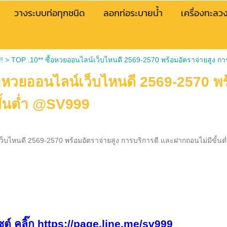
วางระบบท่อทุกชนิด
ลอกท่อระบายน้ำ
เครื่องทะลว
า
!
>
TOP .10** ซื้อหวยออนไลน์เว็บไหนดี 2569-2570 พร้อมอัตราจ่ายสูง ก
้อหวยออนไลน์เว็บไหนดี 2569-2570 พร
ั้นต่ำ @SV999
ว็บไหนดี 2569-2570 พร้อมอัตราจ่ายสูง การบริการดี และฝากถอนไม่มีขั้น
ไซต์ คลิ๊ก https://page.line.me/sv999