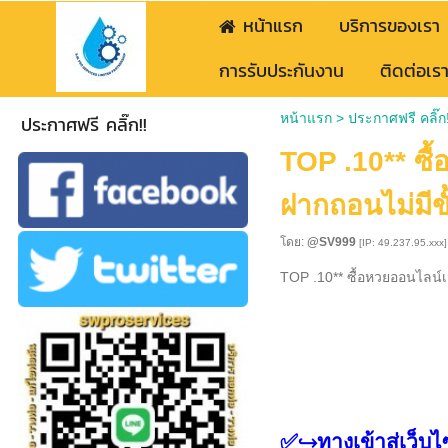
หน้าแรก
บริการของเรา
การรับประกันงาน
ติดต่อเร
หน้าแรก
>
ประกาศฟรี คลิ๊ก!
ประกาศฟรี คลิ๊ก!!
TOP .10** ซื
ฝากถอนไม่มีข
โดย:
@SV999
[IP: 49.237.95.xxx]
TOP .10** ซื้อหวยออนไลน์เ
✅↪️ทางเข้าสู่เว็บ