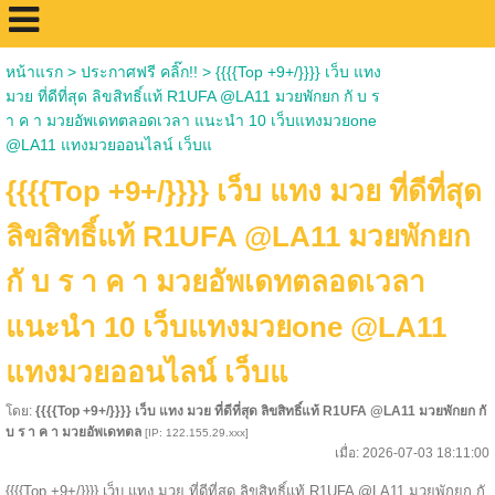
หน้าแรก
>
ประกาศฟรี คลิ๊ก!!
>
{{{{Top +9+/}}}} เว็บ แทง
มวย ที่ดีที่สุด ลิขสิทธิ์แท้ R1UFA @LA11 มวยพักยก กั บ ร
า ค า มวยอัพเดทตลอดเวลา แนะนำ 10 เว็บแทงมวยone
@LA11 แทงมวยออนไลน์ เว็บแ
{{{{Top +9+/}}}} เว็บ แทง มวย ที่ดีที่สุด
ลิขสิทธิ์แท้ R1UFA @LA11 มวยพักยก
กั บ ร า ค า มวยอัพเดทตลอดเวลา
แนะนำ 10 เว็บแทงมวยone @LA11
แทงมวยออนไลน์ เว็บแ
โดย:
{{{{Top +9+/}}}} เว็บ แทง มวย ที่ดีที่สุด ลิขสิทธิ์แท้ R1UFA @LA11 มวยพักยก กั
บ ร า ค า มวยอัพเดทตล
[IP: 122.155.29.xxx]
เมื่อ: 2026-07-03 18:11:00
{{{{Top +9+/}}}} เว็บ แทง มวย ที่ดีที่สุด ลิขสิทธิ์แท้ R1UFA @LA11 มวยพักยก กั