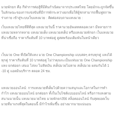
มวยพักยก คือ กีฬาการต่อสู้ที่มีต้นกำเนิดมาจากประเทศไทย โดยมักจะถูกจัดขึ้น
ในลักษณะของการแข่งขันที่มีการพักระหว่างยกเพื่อให้ผู้ชกสามารถฟื้นฟูสภาพ
ร่างกาย เข้าสู่ระบบเว็บแทงมวย : ติดต่อสอบถามแทงมวย :
เว็บแทงมวยไทยที่ดีที่สุด แทงมวยวันนี้ ราคามวยอัพเดทตลอดเวลา มีหลายการ
แทงมวยหลากหลาย แทงมวยเต็ง แทงมวยสเต็ป หรือแทงมวยพักยก เว็บแทงมวย
ที่น่าเชื่อถือ ราคาเริ่มต้นที่ 10 บาทต่อคู่ ดูสดพร้อมเดิมพันในหน้าเดียว
เว็บมวย One ที่เปิดให้แทง มวย One Championship แบบสดๆ ครบทุกคู่ แทงได้
ทุกคู่ ราคาเริ่มต้นที่ 10 บาทต่อคู่ ไม่ว่าคุณจะเป็นแฟนมวย One Championship
แทง ยกต่อยก เสมอ ไล่ลง ไม่คิดเงิน สเต็ปมวยไม่ตาย สเต็ปมวย ผสมกันได้ 1
-10 คู่ แอดมินบริการ ตลอด 24 ชม.
แทงมวยออนไลน์: การแทงมวยที่เต็มไปด้วยความสนุกและโอกาสในการทำ
กำไร แทงมวยออนไลน์ ยกต่อยก ทั้งในเว็บไซต์แบบออนไลน์ หรือการแทงตาม
สนามมวยนั้น แทงมวยมวยไทย มวยพักยก356 สล็อตออนไลน์ กับสุดยอดเว็บ
มวยที่มาแรงที่สุดในตอนนี้ มีกำไรเพิ่มขึ้น อย่างมากมายแน่นอน