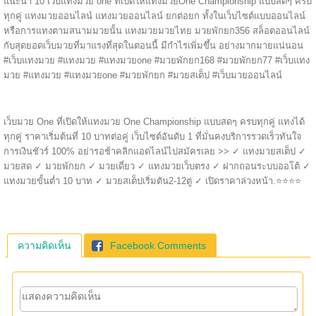
แนะนำ 10 เว็บแทงมวย one ที่เปิดให้แทงมวยOne Championship แบบสดๆ ครบ
ทุกคู่ แทงมวยออนไลน์ แทงมวยออนไลน์ ยกต่อยก ทั้งในเว็บไซต์แบบออนไลน์
หรือการแทงตามสนามมวยนั้น แทงมวยมวยไทย มวยพักยก356 สล็อตออนไลน์
กับสุดยอดเว็บมวยที่มาแรงที่สุดในตอนนี้ มีกำไรเพิ่มขึ้น อย่างมากมายแน่นอน
#เว็บแทงมวย #แทงมวย #แทงมวยone #มวยพักยก168 #มวยพักยก77 #เว็บแทง
มวย #แทงมวย #แทงมวยone #มวยพักยก #มวยสเต็ป #เว็บมวยออนไลน์
เว็บมวย One ที่เปิดให้แทงมวย One Championship แบบสดๆ ครบทุกคู่ แทงได้
ทุกคู่ ราคาเริ่มต้นที่ 10 บาทต่อคู่ เว็บไซต์อันดับ 1 ที่มั่นคงบริการรวดเร็วทันใจ
การเงินชัวร์ 100% อย่ารอช้าคลิกแอดไลน์ไปสมัครเลย >> ✓ แทงมวยสเต็ป ✓
มวยสด ✓ มวยพักยก ✓ มวยเดี่ยว ✓ แทงมวยเว็บตรง ✓ ฝากถอนระบบออโต้ ✓
แทงมวยขั้นต่ำ 10 บาท ✓ มวยสเต็ปเริ่มตัน2-12ตู่ ✓ เปิดราคาล่วงหน้า.⭐⭐⭐⭐
ความคิดเห็น
Facebook Comments