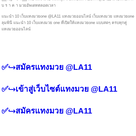
บ ร า ค า มวยอัพเดทตลอดเวลา
แนะนำ 10 เว็บแทงมวยone @LA11 แทงมวยออนไลน์ เว็บแทงมวย แทงมวยone
ลุมพินี แนะนำ 10 เว็บแทงมวย one ที่เปิดให้แทงมวยone แบบสดๆ ครบทุกคู่
แทงมวยออนไลน์
✅↪️สมัครแทงมวย @LA11
✅↪️เข้าสู่เว็บไซต์แทงมวย @LA11
✅↪️สมัครแทงมวย @LA11