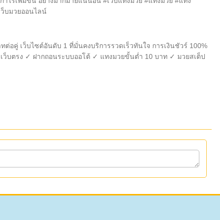
ีกำไรเพิ่มขึ้น อย่างมากมายแน่นอน #เว็บแทงมวย #แทงมวย #แทง
เว็บมวยออนไลน์
่อคู่ เว็บไซต์อันดับ 1 ที่มั่นคงบริการรวดเร็วทันใจ การเงินชัวร์ 100%
เว็บตรง ✓ ฝากถอนระบบออโต้ ✓ แทงมวยขั้นต่ำ 10 บาท ✓ มวยสเต็ป
99-413-4949