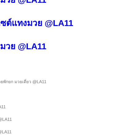
็บไซต์แทงมวย @LA11
งมวย @LA11
พักยก มวยเดี่ยว @LA11
A11
 @LA11
 @LA11