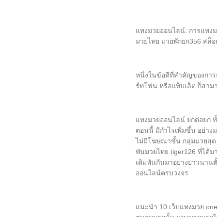
แทงมวยออนไลน์: การแทงมว
มวยไทย มวยพักยก356 สล็อตอ
หนึ่งในข้อดีที่สำคัญของกา
ร์ทโฟน หรือแท็บเล็ต ก็สาม
แทงมวยออนไลน์ ยกต่อยก ทั
ตอนนี้ มีกำไรเพิ่มขึ้น อ
ไม่มีโฆษณาขั้น กลุ่มมวยสุ
พันมวยไทย tiger126 ที่ได้
เดิมพันกันมาอย่างยาวนานตั
ออนไลน์ครบวงจร
แนะนำ 10 เว็บแทงมวย one