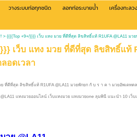
วางระบบท่อทุกชนิด
ลอกท่อระบายน้ำ
เครื่องทะลว
า
!
>
{{{{Top +9+/}}}} เว็บ แทง มวย ที่ดีที่สุด ลิขสิทธิ์แท้ R1UFA @LA11 ม
}}} เว็บ แทง มวย ที่ดีที่สุด ลิขสิทธิ
ตลอดเวลา
มวย ที่ดีที่สุด ลิขสิทธิ์แท้ R1UFA @LA11 มวยพักยก กั บ ร า ค า มวยอัพเดท
@LA11 แทงมวยออนไลน์ เว็บแทงมวย แทงมวยone ลุมพินี แนะนำ 10 เว็บแท
งมวย @LA11