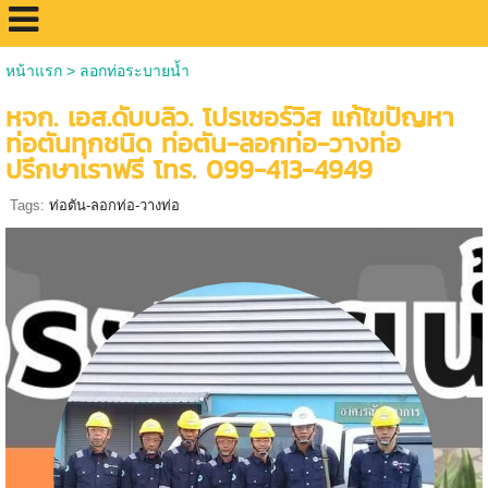
หน้าแรก
>
ลอกท่อระบายน้ำ
หจก. เอส.ดับบลิว. โปรเซอร์วิส แก้ไขปัญหา
ท่อตันทุกชนิด ท่อตัน-ลอกท่อ-วางท่อ
ปรึกษาเราฟรี โทร. 099-413-4949
Tags:
ท่อตัน-ลอกท่อ-วางท่อ